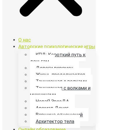
О нас
Авторские психологические игры
КПД: Короткий путь к
деньгам
Дороги перемен
Жизнь продолжается
Танцующая с волками
Танцующая с волками и
мужчинами
НоваЯ ЗвезДА
Аромат Денег
Вершина отношений
Архитектор тела
Онлайн образование