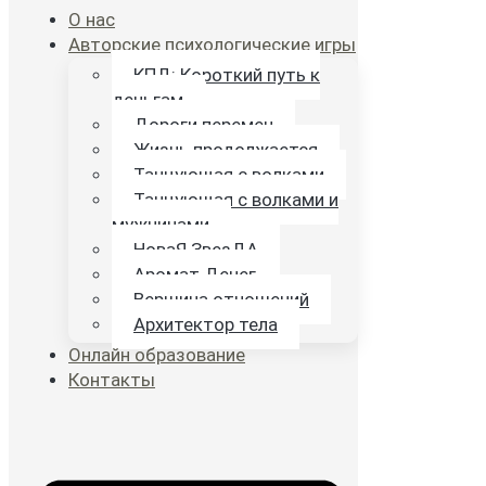
О нас
Авторские психологические игры
КПД: Короткий путь к
деньгам
Дороги перемен
Жизнь продолжается
Танцующая с волками
Танцующая с волками и
мужчинами
НоваЯ ЗвезДА
Аромат Денег
Вершина отношений
Архитектор тела
Онлайн образование
Контакты