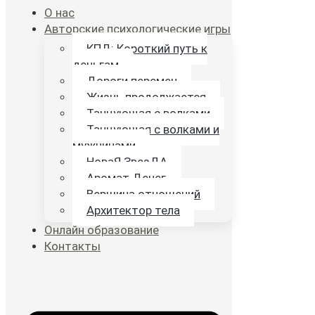
О нас
Авторские психологические игры
КПД: Короткий путь к
деньгам
Дороги перемен
Жизнь продолжается
Танцующая с волками
Танцующая с волками и
мужчинами
НоваЯ ЗвезДА
Аромат Денег
Вершина отношений
Архитектор тела
Онлайн образование
Контакты