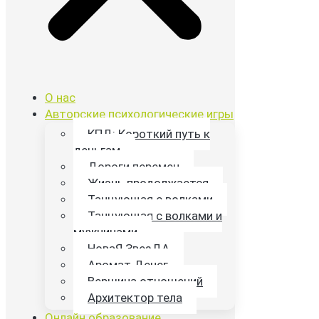
О нас
Авторские психологические игры
КПД: Короткий путь к
деньгам
Дороги перемен
Жизнь продолжается
Танцующая с волками
Танцующая с волками и
мужчинами
НоваЯ ЗвезДА
Аромат Денег
Вершина отношений
Архитектор тела
Онлайн образование