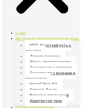
О нас
Авторские психологические игры
КПД: Короткий путь к
деньгам
Дороги перемен
Жизнь продолжается
Танцующая с волками
Танцующая с волками и
мужчинами
НоваЯ ЗвезДА
Аромат Денег
Вершина отношений
Архитектор тела
Онлайн образование