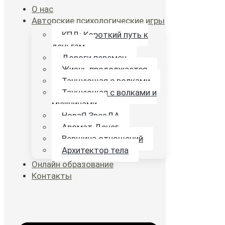
О нас
Авторские психологические игры
КПД: Короткий путь к
деньгам
Дороги перемен
Жизнь продолжается
Танцующая с волками
Танцующая с волками и
мужчинами
НоваЯ ЗвезДА
Аромат Денег
Вершина отношений
Архитектор тела
Онлайн образование
Контакты